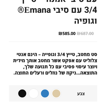
3/4 עם סיבי Еmana®
וגופיה
Current
Original
₪
585.00
₪
687.00
price
price
is:
was:
₪585.00.
₪687.00.
סט מחטב, טייץ 3/4 וגופייה – הינם אנטי
צלוליט עם אפקט אשר מחטב אותך מידית
ויוצר עיסוי פסיבי עם כל תנועה שלך,
התוצאה…ניקוז של נוזלים ורעלים החוצה.
צבע