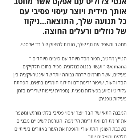
אנטי צלוליט עם אפקט אשר מחטב
אותך מידית ויוצר עיסוי פסיבי עם
כל תנועה שלך, התוצאה…ניקוז
של נוזלים ורעלים החוצה.
מחטב ומשפר את גוף שלך, הודות למיצוק של בד אלסטי.
הטייץ מחטב, תפור מבד מיוחד עם סיבים מיוחדים ”
emana® ” ועשוי בננוטכנולוגיה. מכיל בתוכו חלקיקים
פעילים, אשר תורמים לרמה גבוהה יותר של אינטראקציה בין
הבד והעור, שיפור זרימת דם וחילוף חומרים בתאים, הפחתת
צלוליט וסיוע בפעילות גופנית, (מפחית עייפות שרירים בזמן
פעילות גופנית).
המבנה התאי של הבד יוצר עיסוי פסיבי בלתי מורגש ומשפר
את זרימת דם ואת זרימת הלימפה, הגורמת לשינויים מבניים
בשכבת השומן התת עורי והופכת את העור באזורים בעייתיים
חלקים ומוצקים יותר.