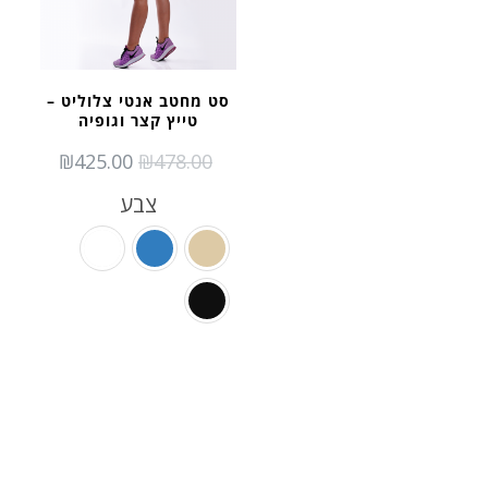
סט מחטב אנטי צלוליט –
טייץ קצר וגופיה
RRENT
ORIGINAL
₪
425.00
₪
478.00
PRICE
PRICE
צבע
IS:
WAS:
425.00.
₪478.00.