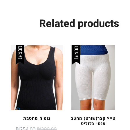
Related products
מבצע!
מבצע!
טייץ קצר(שורט) מחטב
גופיה מחטבת
אנטי צלוליט
RRENT
ORIGINAL
₪
254.00
₪
299.00