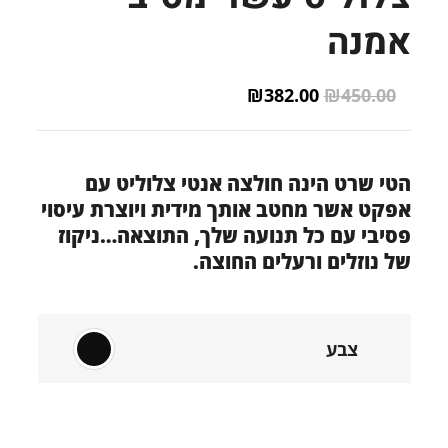
אמנה
Current
Original
₪
382.00
₪
450.00
price
price
is:
was:
₪382.00.
₪450.00.
הטי שרט הינה חולצה אנטי צלוליט עם
אפקט אשר מחטב אותך מידית ויוצרת עיסוי
פסיבי עם כל תנועה שלך, התוצאה…ניקוז
של נוזלים ורעלים החוצה.
צבע